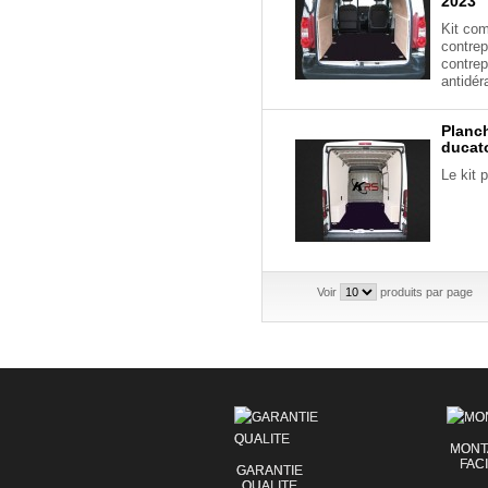
2023
Kit com
contre
contre
antidér
Planch
ducat
Le kit 
Voir
produits par page
MONT
FAC
GARANTIE
QUALITE