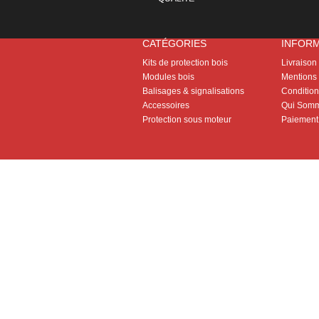
CATÉGORIES
INFOR
Kits de protection bois
Livraison
Modules bois
Mentions 
Balisages & signalisations
Conditions
Accessoires
Qui Somm
Protection sous moteur
Paiement