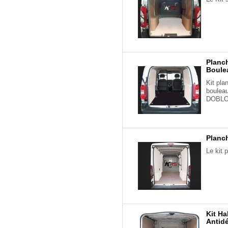
Planch
Boule
Kit pla
boulea
DOBLO
Planch
Le kit 
Kit Ha
Antidé