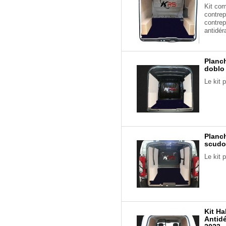
Kit com
contre
contre
antidér
Planch
doblo
Le kit 
Planch
scudo
Le kit 
Kit Ha
Antid