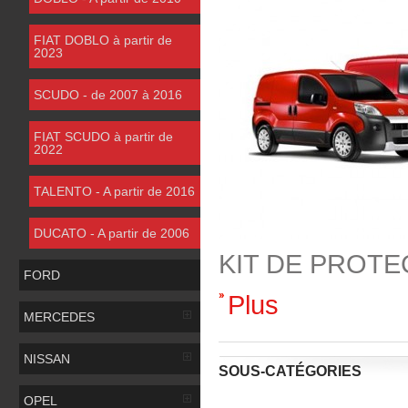
FIAT DOBLO à partir de
2023
SCUDO - de 2007 à 2016
FIAT SCUDO à partir de
2022
TALENTO - A partir de 2016
DUCATO - A partir de 2006
KIT DE PROTEC
FORD
Plus
MERCEDES
NISSAN
SOUS-CATÉGORIES
OPEL