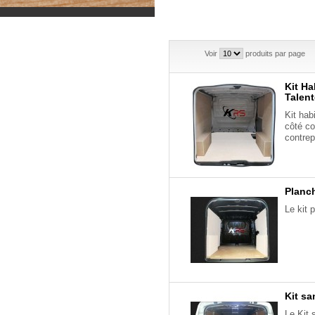
Voir
produits par page
Kit Ha
Talen
Kit hab
côté c
contre
Planch
Le kit 
Kit sa
Le Kit 