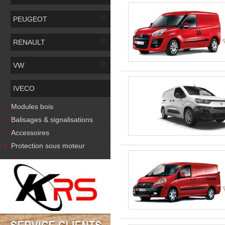
PEUGEOT
RENAULT
VW
IVECO
Modules bois
Balisages & signalisations
Accessoires
Protection sous moteur