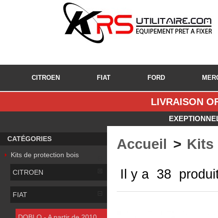
CITROEN
FIAT
FORD
MER
LIVRAISON OF
EXEPTIONNEL
CATÉGORIES
Accueil
>
Kits
Kits de protection bois
Il y a 38 produi
CITROEN
FIAT
DOBLO - A partir de 2010