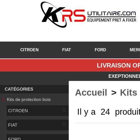
CITROEN
FIAT
FORD
MER
LIVRAISON OF
EXEPTIONNEL
CATÉGORIES
Accueil
>
Kits
Kits de protection bois
Il y a 24 produi
CITROEN
FIAT
FORD