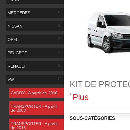
MERCEDES
NISSAN
OPEL
PEUGEOT
RENAULT
VW
KIT DE PROTE
CADDY - A partir de 2006
Plus
TRANSPORTER - A partir
de 2003
SOUS-CATÉGORIES
TRANSPORTER - A partir
de 2015