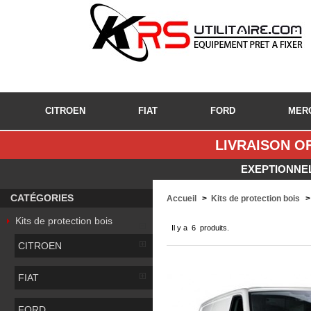
CITROEN
FIAT
FORD
MER
LIVRAISON OF
EXEPTIONNEL
CATÉGORIES
Accueil
>
Kits de protection bois
>
Kits de protection bois
Il y a 6 produits.
CITROEN
FIAT
FORD