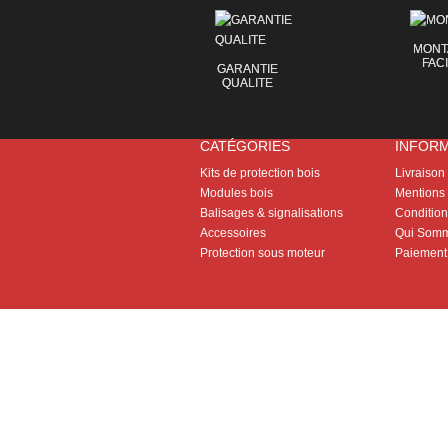
MONT
FAC
GARANTIE
QUALITE
CATÉGORIES
INFOR
Kits de protection bois
Livraison
Modules bois
Mentions 
Balisages & signalisations
Conditions
Accessoires
Qui Somm
Protection sous moteur
Paiement