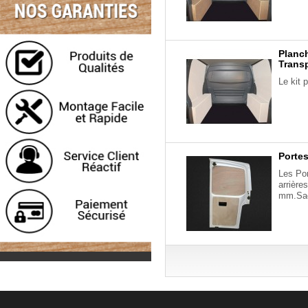
Planch
Transp
Le kit 
Portes
Les Por
arrière
mm.Sach