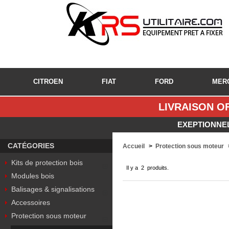
CITROEN
FIAT
FORD
MER
LIVRAISON OF
EXEPTIONNEL
CATÉGORIES
Accueil
>
Protection sous moteur
Kits de protection bois
Il y a 2 produits.
Modules bois
Balisages & signalisations
Accessoires
Protection sous moteur