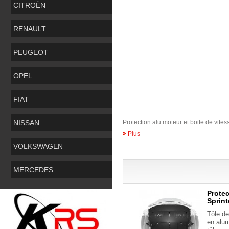
CITROËN
RENAULT
PEUGEOT
OPEL
FIAT
NISSAN
Protection alu moteur et boite de vites
Plus
VOLKSWAGEN
MERCEDES
Protec
Sprint
Tôle de
en alu