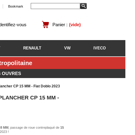
Bookmark
identifiez-vous
Panier :
(vide)
T
RENAULT
VW
IVECO
opolitaine
S OUVRES
lancher CP 15 MM - Fiat Doblo 2023
PLANCHER CP 15 MM -
e
8 MM
, passage de roue contreplaqué de
15
2023 !