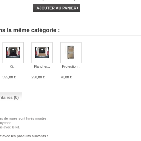
ns la même catégorie :
Kit...
Plancher...
Protection...
595,00 €
250,00 €
70,00 €
aires (0)
ges de roues sont livrés montés.
moyenne.
 avec le kit.
 avec les produits suivants :