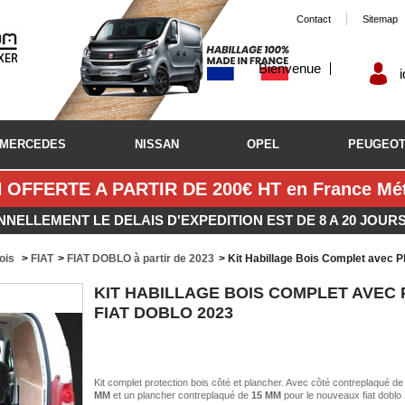
Contact
Sitemap
Bienvenue
MERCEDES
NISSAN
OPEL
PEUGEO
 OFFERTE A PARTIR DE 200€ HT en France Métr
NNELLEMENT LE DELAIS D'EXPEDITION EST DE 8 A 20 JOUR
bois
>
FIAT
>
FIAT DOBLO à partir de 2023
>
Kit Habillage Bois Complet avec P
KIT HABILLAGE BOIS COMPLET AVEC 
FIAT DOBLO 2023
Kit complet protection bois côté et plancher. Avec côté contreplaqué d
MM
et un plancher contreplaqué de
15 MM
pour le nouveaux fiat doblo 