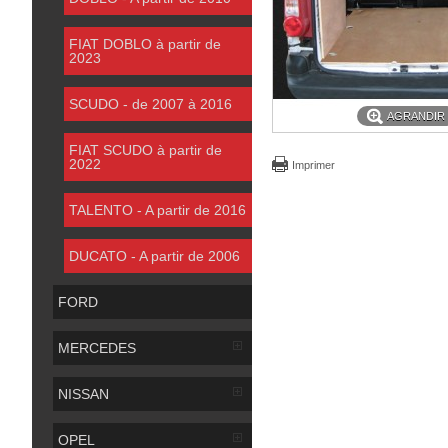
FIAT DOBLO à partir de
2023
SCUDO - de 2007 à 2016
AGRANDIR
FIAT SCUDO à partir de
2022
Imprimer
TALENTO - A partir de 2016
DUCATO - A partir de 2006
FORD
MERCEDES
NISSAN
OPEL