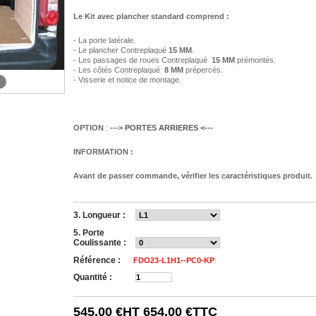
Le Kit avec plancher standard comprend :
- La porte latérale.
- Le plancher Contreplaqué
15 MM
.
- Les passages de roues Contreplaqué
15 MM
prémontés.
- Les côtés Contreplaqué
8 MM
prépercés.
- Visserie et notice de montage.
OPTION
:
---> PORTES ARRIERES <---
INFORMATION :
Avant de passer commande, vérifier les caractéristiques produit.
3. Longueur :
5. Porte
Coulissante :
Référence :
FDO23-L1H1--PC0-KP
Quantité :
545,00 €
HT
654,00 €
TTC