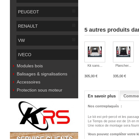
PEUGEOT
RENAULT
5 autres produits da
VW
IVECO
Modules bois
Kit sans...
Plancher...
Balisages & signalisations
305,00 €
335,00 €
Accessoires
Protection sous moteur
En savoir plus
Comment
Nos contreplaqués :
Le kit est pré-percé et les passa
Le Temps de pose est de 1h en 
Une notice de montage sera fournie
Vous pouvez compléter votre kit