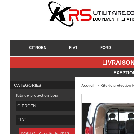
CITROEN
FIAT
FORD
LIVRAISON
EXEPTIO
CATÉGORIES
Accueil
>
Kits de protection 
Kits de protection bois
CITROEN
FIAT
DOBLO - A partir de 2010