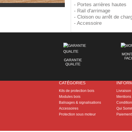
- Portes arrières hautes
- Rail d'arrimage
- Cloison ou arrêt de char
- Accessoire
MONT
FAC
GARANTIE
QUALITE
CATÉGORIES
INFOR
Kits de protection bois
Livraison
Modules bois
Mentions 
Balisages & signalisations
Conditions
Accessoires
Qui Somm
Protection sous moteur
Paiement