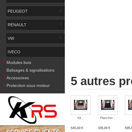
PEUGEOT
RENAULT
VW
IVECO
Modules bois
Balisages & signalisations
5 autres p
Accessoires
Protection sous moteur
Kit...
Plancher...
545,00 €
335,00 €
595,