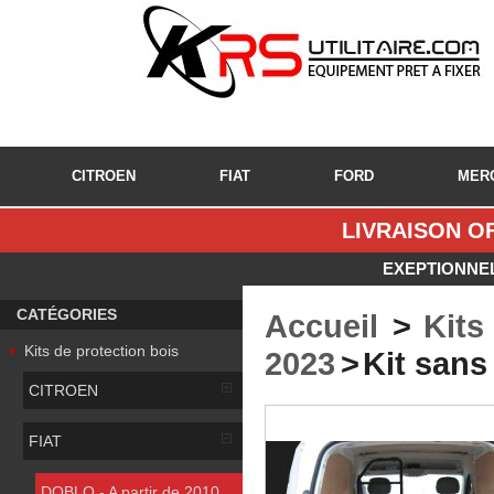
CITROEN
FIAT
FORD
MER
LIVRAISON OF
EXEPTIONNEL
CATÉGORIES
Accueil
>
Kits
Kits de protection bois
2023
>
Kit sans
CITROEN
FIAT
DOBLO - A partir de 2010