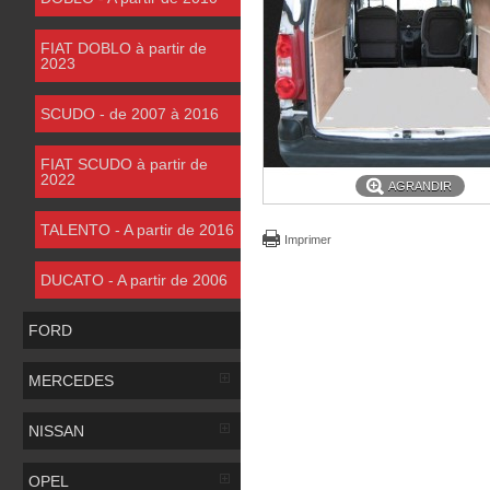
FIAT DOBLO à partir de
2023
SCUDO - de 2007 à 2016
FIAT SCUDO à partir de
2022
AGRANDIR
TALENTO - A partir de 2016
Imprimer
DUCATO - A partir de 2006
FORD
MERCEDES
NISSAN
OPEL