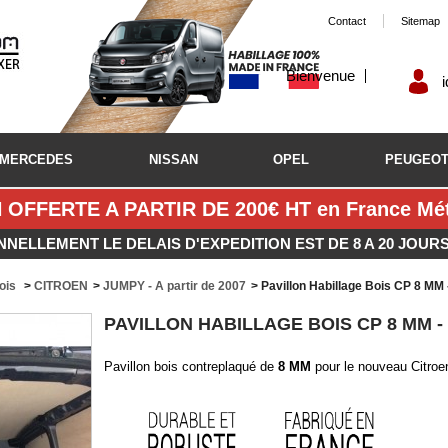
Contact
Sitemap
Bienvenue
MERCEDES
NISSAN
OPEL
PEUGEO
 OFFERTE A PARTIR DE 200€ HT en France Métr
NNELLEMENT LE DELAIS D'EXPEDITION EST DE 8 A 20 JOUR
bois
>
CITROEN
>
JUMPY - A partir de 2007
>
Pavillon Habillage Bois CP 8 MM
PAVILLON HABILLAGE BOIS CP 8 MM -
Pavillon bois contreplaqué de
8 MM
pour le nouveau Citroe