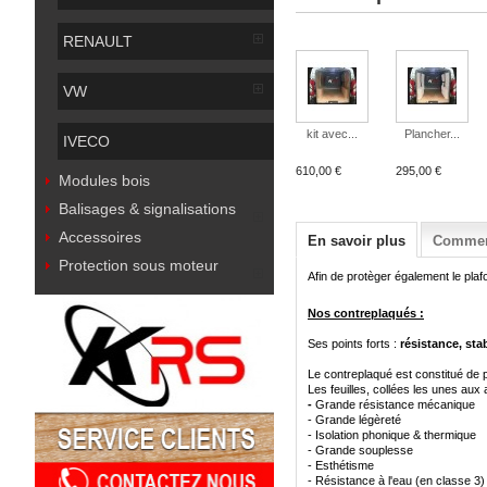
RENAULT
VW
kit avec...
Plancher...
IVECO
610,00 €
295,00 €
Modules bois
Balisages & signalisations
Accessoires
En savoir plus
Comment
Protection sous moteur
Afin de protèger également le plafond
Nos contreplaqués :
Ses points forts :
résistance, stab
Le contreplaqué est constitué de p
Les feuilles, collées les unes aux 
-
Grande résistance mécanique
-
Grande légèreté
-
Isolation phonique & thermique
-
Grande souplesse
-
Esthétisme
-
Résistance à l'eau (en classe 3)