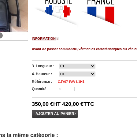
INFORMATION
:
Avant de passer commande, vérifier les caractéristiques du véhic
3. Longueur :
4. Hauteur :
Référence :
CJY07-PAV-L1H1
Quantité :
350,00 €
HT
420,00 €
TTC
ns la même catégorie :