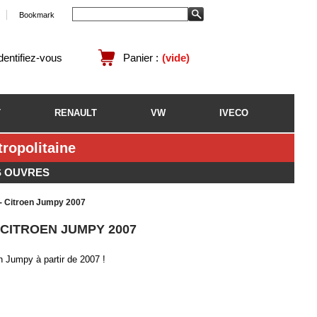
Bookmark
identifiez-vous
Panier :
(vide)
T
RENAULT
VW
IVECO
opolitaine
S OUVRES
 - Citroen Jumpy 2007
 CITROEN JUMPY 2007
n Jumpy à partir de 2007 !