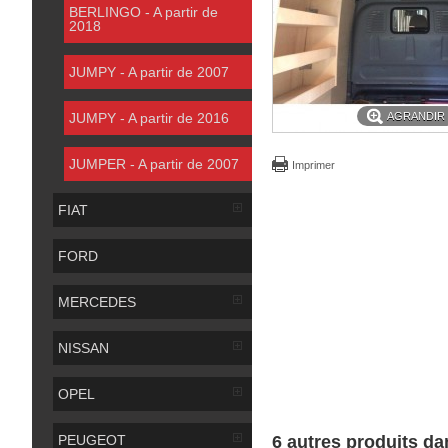
BERLINGO - A partir de
2018
JUMPY - A partir de 2007
JUMPY - A partir de 2016
AGRANDIR
JUMPER - A partir de 2007
Imprimer
FIAT
FORD
MERCEDES
NISSAN
OPEL
PEUGEOT
6 autres produits da