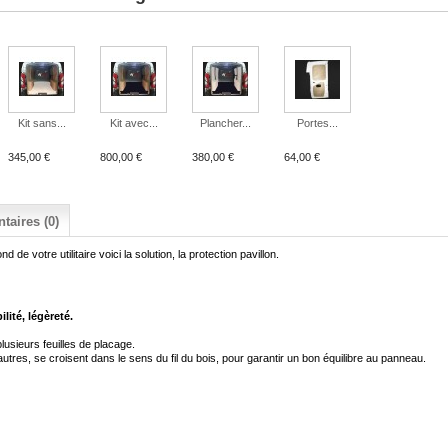
Kit sans...
Kit avec...
Plancher...
Portes...
345,00 €
800,00 €
380,00 €
64,00 €
aires (0)
 de votre utilitaire voici la solution, la protection pavillon.
ilité, légèreté.
lusieurs feuilles de placage
.
autres, se croisent dans le sens du fil du bois
,
pour garantir un bon équilibre au panneau
.