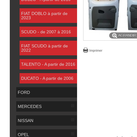
FIAT DOBLO à partir de
2023
SCUDO - de 2007 à 2016
AGRANDIR
FIAT SCUDO à partir de
2022
Imprimer
TALENTO - A partir de 2016
DUCATO - A partir de 2006
FORD
MERCEDES
NISSAN
OPEL