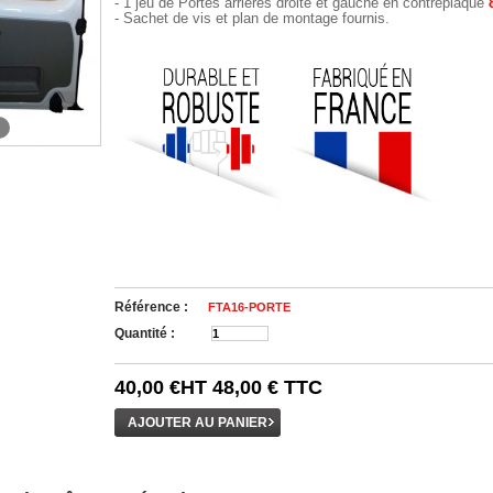
- 1 jeu de Portes arrières droite et gauche en contreplaqué
- Sachet de vis et plan de montage fournis.
Référence :
FTA16-PORTE
Quantité :
40,00 €
HT
48,00 €
TTC