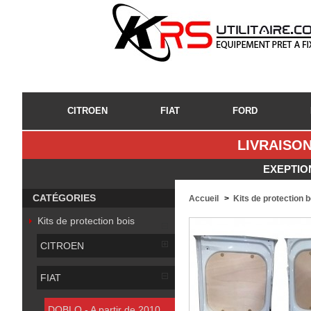
CITROEN
FIAT
FORD
LIVRAISON
EXEPTIO
CATÉGORIES
Accueil
>
Kits de protection 
Kits de protection bois
CITROEN
FIAT
DOBLO - A partir de 2010