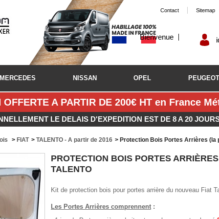
Contact
Sitemap
Bienvenue
MERCEDES
NISSAN
OPEL
PEUGEO
 OFFERTE A PARTIR DE 200€ HT en France Métr
NNELLEMENT LE DELAIS D'EXPEDITION EST DE 8 A 20 JOUR
bois
>
FIAT
>
TALENTO - A partir de 2016
>
Protection Bois Portes Arrières (la p
PROTECTION BOIS PORTES ARRIÈRES (
TALENTO
Kit de protection bois pour portes arrière du nouveau Fiat T
Les Portes Arrières comprennent
: