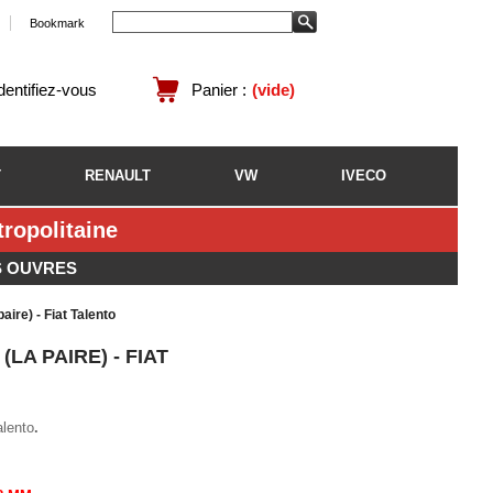
Bookmark
identifiez-vous
Panier :
(vide)
T
RENAULT
VW
IVECO
opolitaine
S OUVRES
aire) - Fiat Talento
LA PAIRE) - FIAT
alento
.