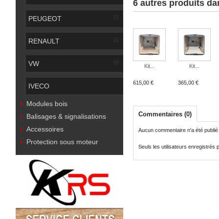
6 autres produits da
PEUGEOT
RENAULT
VW
Kit...
Kit...
615,00 €
365,00 €
IVECO
Modules bois
Commentaires (0)
Balisages & signalisations
Accessoires
Aucun commentaire n'a été publié
Protection sous moteur
Seuls les utilisateurs enregistré