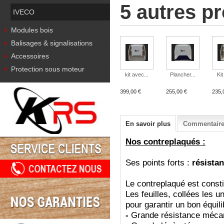
5 autres p
IVECO
Modules bois
Balisages & signalisations
Accessoires
Protection sous moteur
kit avec...
Plancher...
Kit
399,00 €
255,00 €
235,
En savoir plus
Commentaires
Nos contreplaqués :
Ses points forts :
résistan
Le contreplaqué est consti
Les feuilles, collées les u
pour garantir un bon équil
-
Grande résistance méca