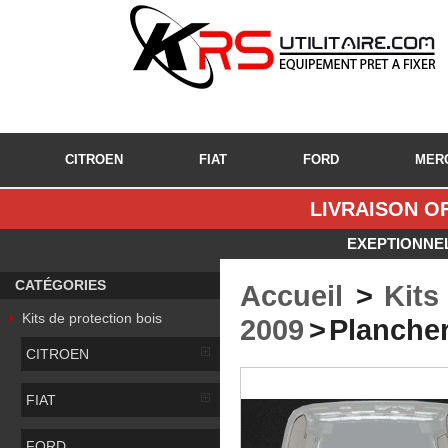
CITROEN
FIAT
FORD
MER
LIVRAISON OF
EXEPTIONNEL
CATÉGORIES
Accueil
>
Kits
Kits de protection bois
2009
>
Plancher
CITROEN
FIAT
FORD