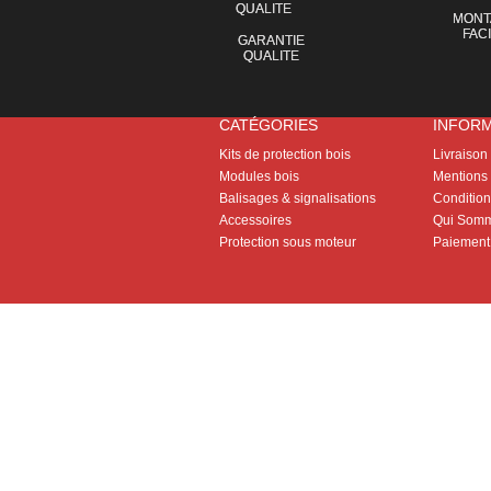
MONT
FAC
GARANTIE
QUALITE
CATÉGORIES
INFOR
Kits de protection bois
Livraison
Modules bois
Mentions 
Balisages & signalisations
Conditions
Accessoires
Qui Somm
Protection sous moteur
Paiement