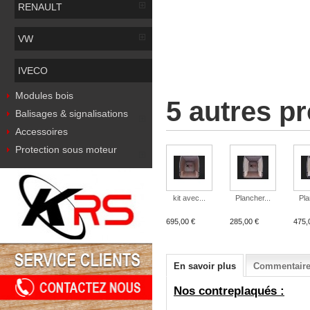
RENAULT
VW
IVECO
Modules bois
5 autres p
Balisages & signalisations
Accessoires
Protection sous moteur
kit avec...
Plancher...
Pla
695,00 €
285,00 €
475,
En savoir plus
Commentaires
Nos contreplaqués :