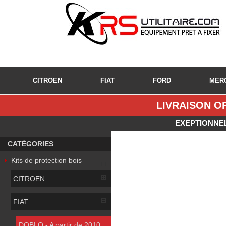
CITROEN
FIAT
FORD
MER
LIVRAISON OF
EXEPTIONNEL
CATÉGORIES
Kits de protection bois
CITROEN
FIAT
DOBLO - A partir de 2010