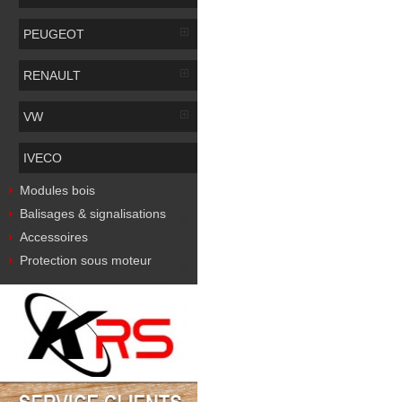
PEUGEOT
RENAULT
VW
IVECO
Modules bois
Balisages & signalisations
Accessoires
Protection sous moteur