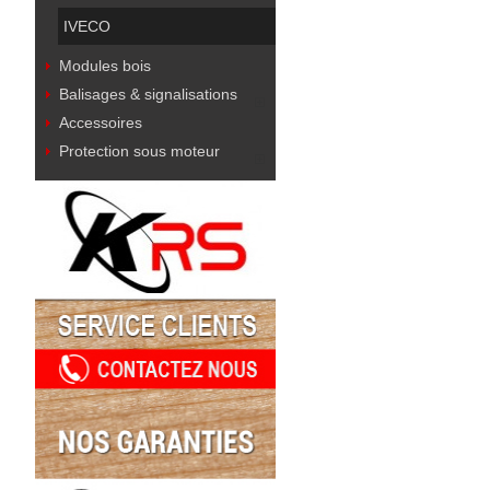
IVECO
Modules bois
Balisages & signalisations
Accessoires
Protection sous moteur