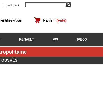
Bookmark
identifiez-vous
Panier :
(vide)
T
RENAULT
VW
IVECO
opolitaine
S OUVRES