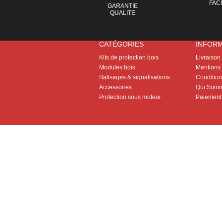
FAC
GARANTIE
QUALITE
CATÉGORIES
INFOR
Kits de protection bois
Livraison
Modules bois
Mentions 
Balisages & signalisations
Conditions
Accessoires
Qui Somm
Protection sous moteur
Paiement