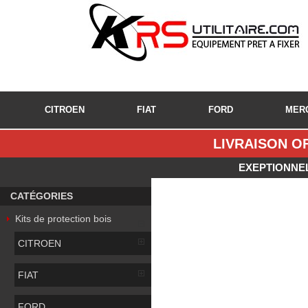
CITROEN
FIAT
FORD
MER
LIVRAISON OF
EXEPTIONNEL
CATÉGORIES
Kits de protection bois
CITROEN
FIAT
FORD