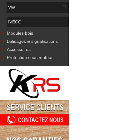
VW
IVECO
Modules bois
Balisages & signalisations
Accessoires
Protection sous moteur