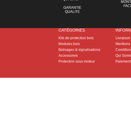
MONT
FAC
GARANTIE
QUALITE
CATÉGORIES
INFOR
Kits de protection bois
Livraison
Modules bois
Mentions 
Balisages & signalisations
Conditions
Accessoires
Qui Somm
Protection sous moteur
Paiement