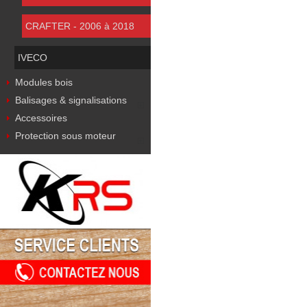
CRAFTER - 2006 à 2018
IVECO
Modules bois
Balisages & signalisations
Accessoires
Protection sous moteur