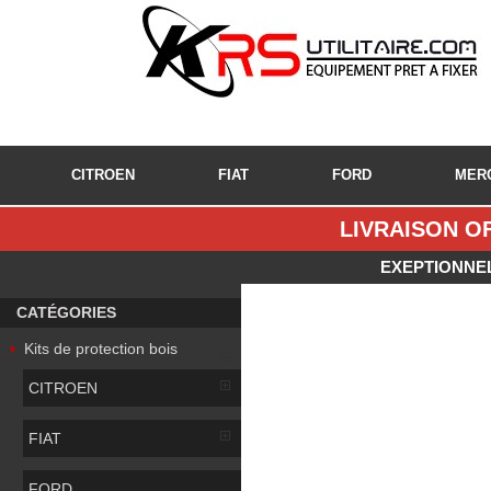
CITROEN
FIAT
FORD
MER
LIVRAISON OF
EXEPTIONNEL
CATÉGORIES
Kits de protection bois
CITROEN
FIAT
FORD