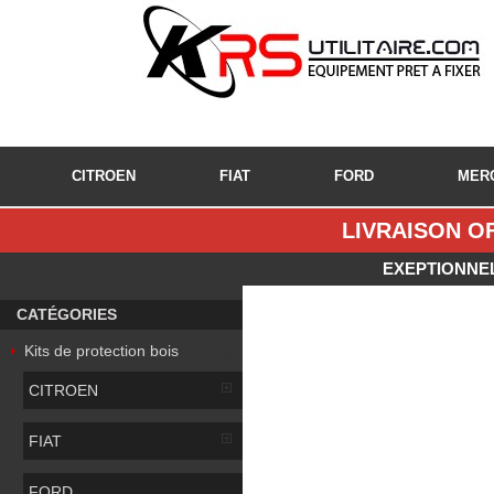
CITROEN
FIAT
FORD
MER
LIVRAISON OF
EXEPTIONNEL
CATÉGORIES
Kits de protection bois
CITROEN
FIAT
FORD