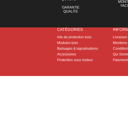
MONT
FAC
GARANTIE
QUALITE
CATÉGORIES
INFOR
Kits de protection bois
Livraison
Modules bois
Mentions 
Balisages & signalisations
Conditions
Accessoires
Qui Somm
Protection sous moteur
Paiement