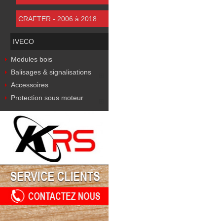
CRAFTER - 2006 à 2018
IVECO
Modules bois
Balisages & signalisations
Accessoires
Protection sous moteur