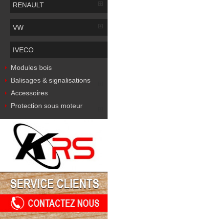
RENAULT
VW
IVECO
Modules bois
Balisages & signalisations
Accessoires
Protection sous moteur