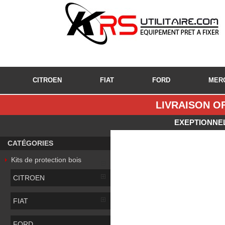
CITROEN
FIAT
FORD
MER
LIVRAISON OF
EXEPTIONNEL
CATÉGORIES
Kits de protection bois
CITROEN
FIAT
FORD