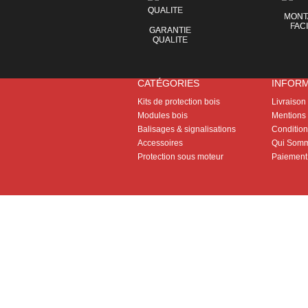
MONT
FAC
GARANTIE
QUALITE
CATÉGORIES
INFOR
Kits de protection bois
Livraison
Modules bois
Mentions 
Balisages & signalisations
Conditions
Accessoires
Qui Somm
Protection sous moteur
Paiement