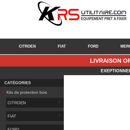
CITROEN
FIAT
FORD
MER
LIVRAISON OF
EXEPTIONNEL
CATÉGORIES
Kits de protection bois
CITROEN
FIAT
FORD