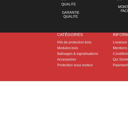
MONT
FAC
GARANTIE
QUALITE
CATÉGORIES
INFOR
Kits de protection bois
Livraison
Modules bois
Mentions 
Balisages & signalisations
Conditions
Accessoires
Qui Somm
Protection sous moteur
Paiement