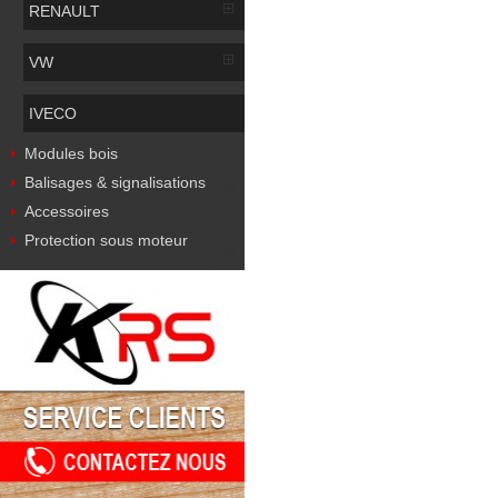
RENAULT
VW
IVECO
Modules bois
Balisages & signalisations
Accessoires
Protection sous moteur