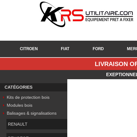
CITROEN
FIAT
FORD
MER
LIVRAISON OF
EXEPTIONNEL
CATÉGORIES
Kits de protection bois
Modules bois
Balisages & signalisations
RENAULT