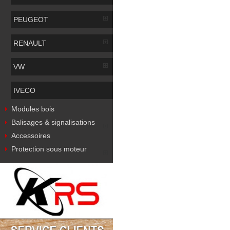
PEUGEOT
RENAULT
VW
IVECO
Modules bois
Balisages & signalisations
Accessoires
Protection sous moteur