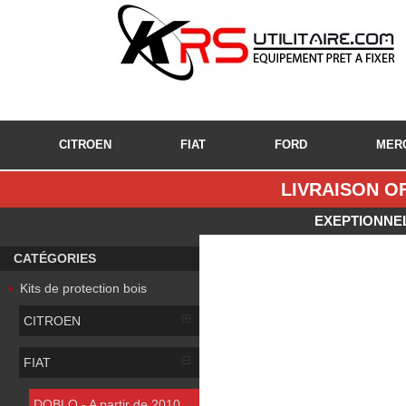
CITROEN
FIAT
FORD
MER
LIVRAISON OF
EXEPTIONNEL
CATÉGORIES
Kits de protection bois
CITROEN
FIAT
DOBLO - A partir de 2010