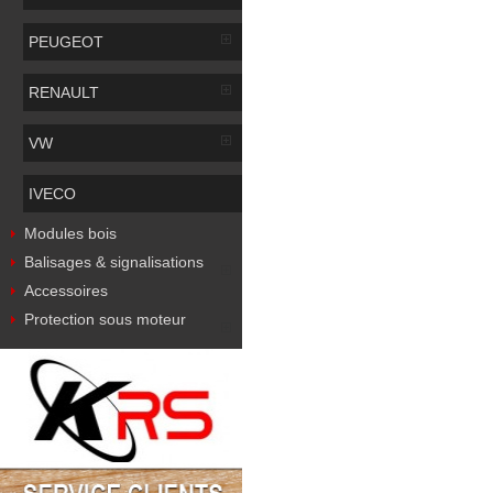
PEUGEOT
RENAULT
VW
IVECO
Modules bois
Balisages & signalisations
Accessoires
Protection sous moteur