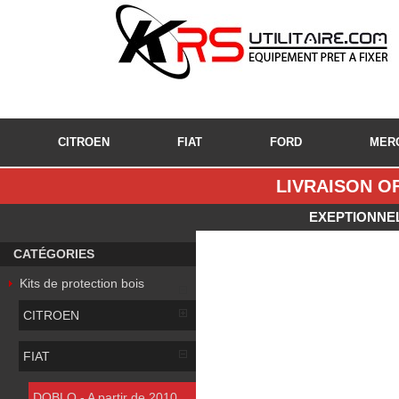
CITROEN
FIAT
FORD
MER
LIVRAISON OF
EXEPTIONNEL
CATÉGORIES
Kits de protection bois
CITROEN
FIAT
DOBLO - A partir de 2010