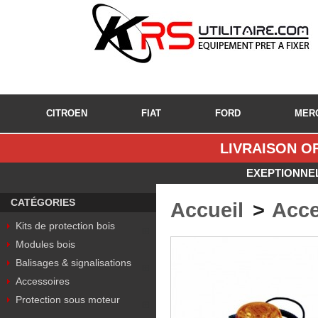
CITROEN
FIAT
FORD
MER
LIVRAISON OF
EXEPTIONNEL
CATÉGORIES
Accueil
>
Acce
Kits de protection bois
Modules bois
Balisages & signalisations
Accessoires
Protection sous moteur