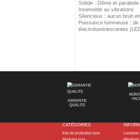
Solide : Dôme et parabole
Insensible au vibrations
Silencieux : aucun bruit e
Puissance lumineuse : de 
électroluminescentes (LE
MONT
FAC
GARANTIE
QUALITE
CATÉGORIES
INFOR
Kits de protection bois
Livraison
Modules bois
Mentions 