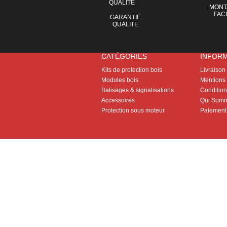
MONT
FAC
GARANTIE
QUALITE
CATÉGORIES
INFOR
Kits de protection bois
Livraison
Modules bois
Mentions 
Balisages & signalisations
Conditions
Accessoires
Qui Somm
Protection sous moteur
Paiement