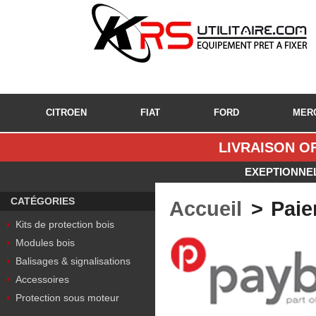
CITROEN
FIAT
FORD
MER
LIVRAISON OF
EXEPTIONNEL
CATÉGORIES
Accueil
>
Paie
Kits de protection bois
Modules bois
Balisages & signalisations
Accessoires
Protection sous moteur