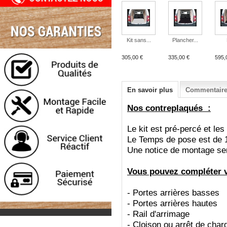
Kit sans...
Plancher...
305,00 €
335,00 €
595,
En savoir plus
Commentaires
Nos contreplaqués :
Le kit est pré-percé et le
Le Temps de pose est de 
Une notice de montage sera
Vous pouvez compléter vo
- Portes arrières basses
- Portes arrières hautes
- Rail d'arrimage
- Cloison ou arrêt de char