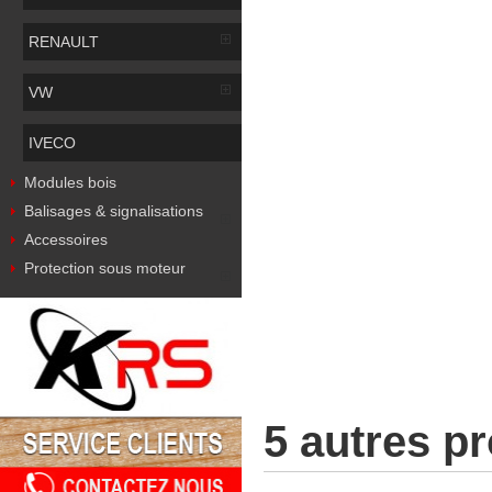
RENAULT
VW
IVECO
Modules bois
Balisages & signalisations
Accessoires
Protection sous moteur
5 autres p