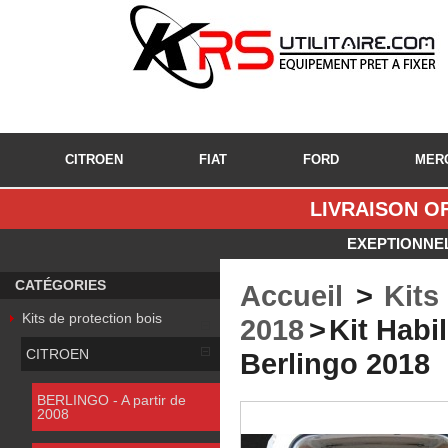
CITROEN
FIAT
FORD
MER
LIVRAISON OF
EXEPTIONNEL
CATÉGORIES
Accueil
>
Kits
Kits de protection bois
2018
>
Kit Habi
CITROEN
Berlingo 2018
BERLINGO - A partir de
2008