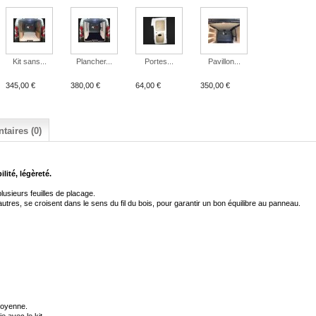
Kit sans...
Plancher...
Portes...
Pavillon...
345,00 €
380,00 €
64,00 €
350,00 €
aires (0)
ilité, légèreté.
lusieurs feuilles de placage
.
autres, se croisent dans le sens du fil du bois
,
pour garantir un bon équilibre au panneau
.
moyenne.