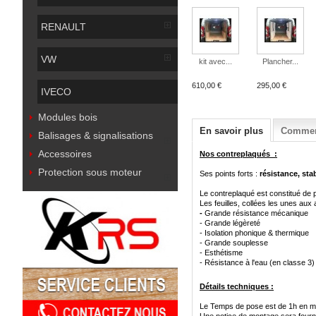
RENAULT
VW
kit avec...
Plancher...
610,00 €
295,00 €
IVECO
Modules bois
En savoir plus
Comment
Balisages & signalisations
Accessoires
Nos contreplaqués :
Protection sous moteur
Ses points forts :
résistance, stab
Le contreplaqué est constitué de p
Les feuilles, collées les unes aux 
-
Grande résistance mécanique
-
Grande légèreté
-
Isolation phonique & thermique
-
Grande souplesse
-
Esthétisme
-
Résistance à l'eau (en classe 3
)
Détails techniques :
Le Temps de pose est de 1h en 