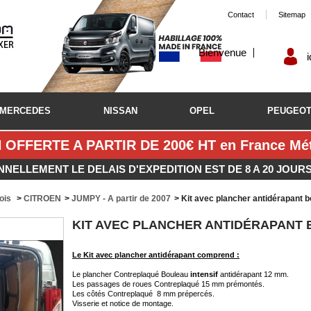
Contact
Sitemap
Bienvenue
MERCEDES
NISSAN
OPEL
PEUGEO
 OFFERTE A PARTIR DE 200€ HT en France Métr
NNELLEMENT LE DELAIS D'EXPEDITION EST DE 8 A 20 JOUR
bois
>
CITROEN
>
JUMPY - A partir de 2007
>
Kit avec plancher antidérapant b
KIT AVEC PLANCHER ANTIDÉRAPANT 
Le Kit avec plancher antidérapant comprend :
Le plancher Contreplaqué Bouleau
intensif
antidérapant 12 mm.
Les passages de roues Contreplaqué 15 mm prémontés.
Les côtés Contreplaqué 8 mm prépercés.
Visserie et notice de montage.