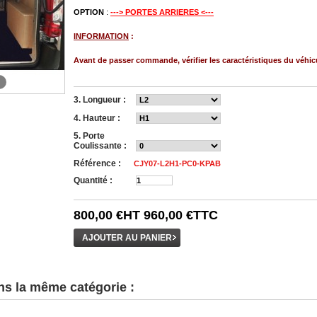
OPTION
:
---> PORTES ARRIERES <---
INFORMATION
:
Avant de passer commande, vérifier les caractéristiques du véhic
3. Longueur :
4. Hauteur :
5. Porte
Coulissante :
Référence :
CJY07-L2H1-PC0-KPAB
Quantité :
800,00 €
HT
960,00 €
TTC
ns la même catégorie :