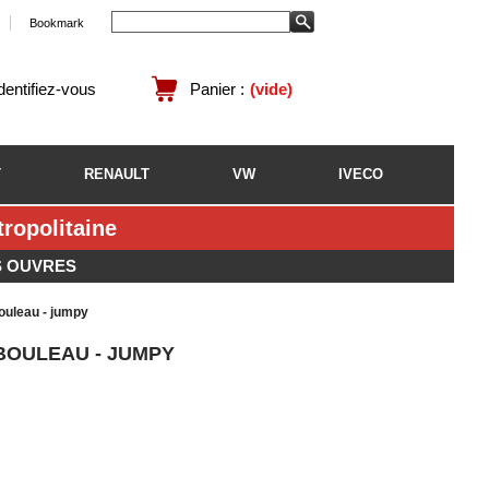
Bookmark
identifiez-vous
Panier :
(vide)
T
RENAULT
VW
IVECO
opolitaine
S OUVRES
ouleau - jumpy
BOULEAU - JUMPY