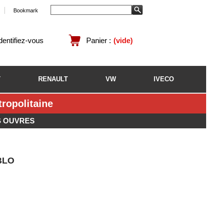
Bookmark
identifiez-vous
Panier :
(vide)
T
RENAULT
VW
IVECO
opolitaine
S OUVRES
BLO