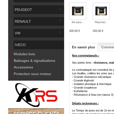
PEUGEOT
RENAULT
Kit sans...
Plancher...
305,00 €
250,00 €
VW
IVECO
En savoir plus
Comment
Modules bois
Nos contreplaqués :
Balisages & signalisations
Ses points forts :
résistance, stab
Accessoires
Le contreplaqué est constitué de p
Protection sous moteur
Les feuilles, collées les unes aux 
-
Grande résistance mécanique
-
Grande légèreté
-
Isolation phonique & thermique
-
Grande souplesse
-
Esthétisme
-
Résistance à l'eau (en classe 3
)
Détails techniques :
Le Temps de pose est de 1h en 