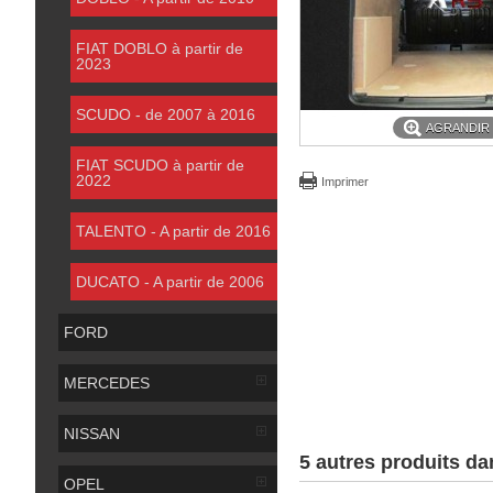
FIAT DOBLO à partir de
2023
SCUDO - de 2007 à 2016
AGRANDIR
FIAT SCUDO à partir de
2022
Imprimer
TALENTO - A partir de 2016
DUCATO - A partir de 2006
FORD
MERCEDES
NISSAN
5 autres produits da
OPEL