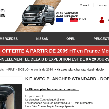
Contact
Sitemap
Bienvenue
MERCEDES
NISSAN
OPEL
PEUGEO
 OFFERTE A PARTIR DE 200€ HT en France Métr
NNELLEMENT LE DELAIS D'EXPEDITION EST DE 8 A 20 JOUR
bois
>
FIAT
>
DOBLO - A partir de 2010
>
kit avec plancher standard - doblo
KIT AVEC PLANCHER STANDARD - DO
Le Kit avec plancher standard comprend :
La porte latérale.
Le plancher Contreplaqué 15 mm.
Les passages de roues Contreplaqué 15 mm prémontés.
Les côtés Contreplaqué 8 mm prépercés.