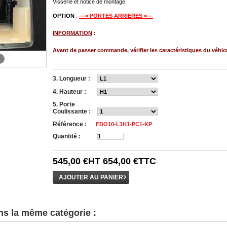
Visserie et notice de montage.
OPTION
:
---> PORTES ARRIERES <---
INFORMATION
:
Avant de passer commande, vérifier les caractéristiques du véhic
3. Longueur :
4. Hauteur :
5. Porte
Coulissante :
Référence :
FDO10-L1H1-PC1-KP
Quantité :
545,00 €
HT
654,00 €
TTC
ns la même catégorie :