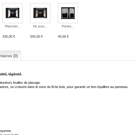
Plancher...
Kit avec...
Portes...
335,00 €
545,00 €
40,00 €
aires (0)
ilité, légèreté.
lusieurs feuilles de placage
.
autres, se croisent dans le sens du fil du bois
,
pour garantir un bon équilibre au panneau
.
moyenne.