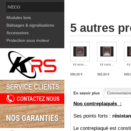
IVECO
Modules bois
5 autres p
Balisages & signalisations
Accessoires
Protection sous moteur
kit avec...
kit sans...
kit
589,00 €
365,00 €
699,
En savoir plus
Commentaires
Nos contreplaqués :
Ses points forts :
résistan
Le contreplaqué est consti