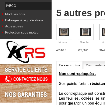
IVECO
5 autres p
Modules bois
Balisages & signalisations
Accessoires
Protection sous moteur
kit avec...
Plancher...
Kit
499,00 €
229,00 €
314,
En savoir plus
Commentaires
Nos contreplaqués :
Ses points forts :
résistan
Le contreplaqué est consti
Les feuilles, collées les u
pour garantir un bon équil