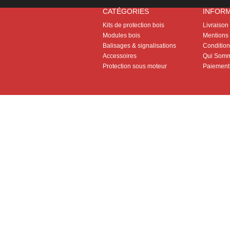
CATÉGORIES
INFOR
Kits de protection bois
Livraison
Modules bois
Mentions 
Balisages & signalisations
Conditions
Accessoires
Qui Somm
Protection sous moteur
Paiement