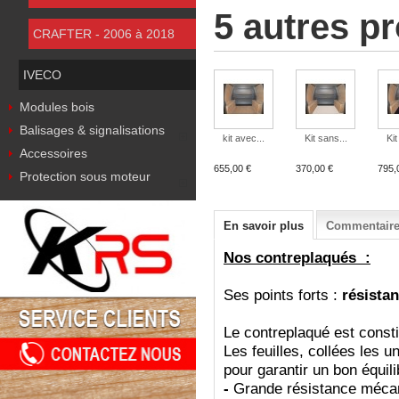
5 autres p
CRAFTER - 2006 à 2018
IVECO
Modules bois
Balisages & signalisations
kit avec...
Kit sans...
Kit
Accessoires
655,00 €
370,00 €
795,
Protection sous moteur
En savoir plus
Commentaires
Nos contreplaqués :
Ses points forts :
résistan
Le contreplaqué est consti
Les feuilles, collées les u
pour garantir un bon équil
-
Grande résistance méca