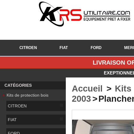
CITROEN
FIAT
FORD
MER
LIVRAISON OF
EXEPTIONNEL
CATÉGORIES
Accueil
>
Kits
Kits de protection bois
2003
>
Plancher
CITROEN
FIAT
FORD