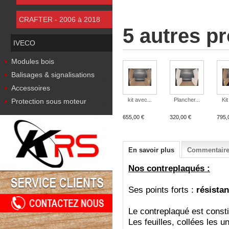
CRAFTER - 2006 à 2018
5 autres p
IVECO
Modules bois
Balisages & signalisations
Accessoires
kit avec...
Plancher...
Kit
Protection sous moteur
655,00 €
320,00 €
795,
En savoir plus
Commentaires
Nos contreplaqués :
Ses points forts :
résistan
Le contreplaqué est consti
Les feuilles, collées les u