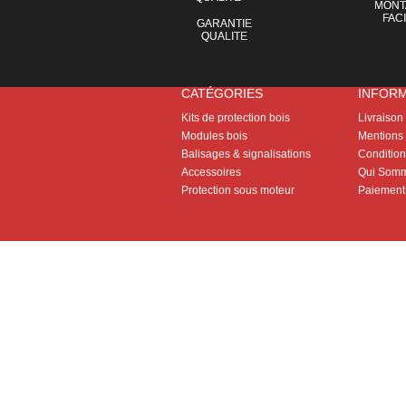
MONT
FAC
GARANTIE
QUALITE
CATÉGORIES
INFOR
Kits de protection bois
Livraison
Modules bois
Mentions 
Balisages & signalisations
Conditions
Accessoires
Qui Somm
Protection sous moteur
Paiement