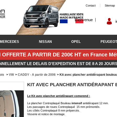
Contact
Sitemap
Bienvenue
MERCEDES
NISSAN
OPEL
PEUGEO
 OFFERTE A PARTIR DE 200€ HT en France Métr
NNELLEMENT LE DELAIS D'EXPEDITION EST DE 8 A 20 JOUR
bois
>
VW
>
CADDY - A partir de 2006
>
Kit avec plancher antidérapant boulea
KIT AVEC PLANCHER ANTIDÉRAPANT 
Le Kit avec plancher antidérapant comprend :
Le plancher Contreplaqué Bouleau
intensif
antidérapant 12 mm.
Les passages de roues Contreplaqué 15 mm prémontés.
Les côtés Contreplaqué 8 mm prépercés.
Visserie et notice de montage.