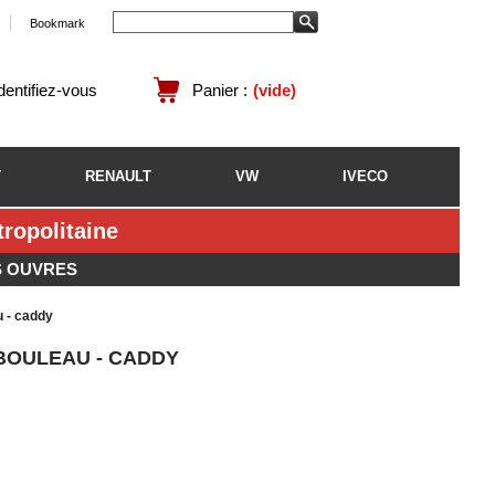
Bookmark
identifiez-vous
Panier :
(vide)
T
RENAULT
VW
IVECO
opolitaine
S OUVRES
u - caddy
BOULEAU - CADDY