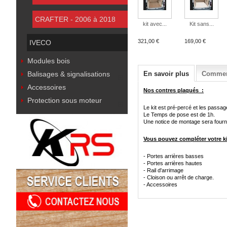
CRAFTER - 2006 à 2018
kit avec...
Kit sans...
321,00 €
169,00 €
IVECO
Modules bois
Balisages & signalisations
En savoir plus
Comment
Accessoires
Nos contres plaqués :
Protection sous moteur
Le kit est pré-percé et les passa
Le Temps de pose est de 1h.
Une notice de montage sera fournie
Vous pouvez compléter votre kit
- Portes arrières basses
- Portes arrières hautes
- Rail d'arrimage
- Cloison ou arrêt de charge.
- Accessoires