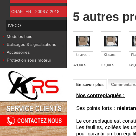
CRAFTER - 2006 à 2018
5 autres p
IVECO
Modules bois
Balisages & signalisations
Accessoires
kit avec...
Kit sans...
Pla
Protection sous moteur
321,00 €
169,00 €
149,
En savoir plus
Commentaires
Nos contreplaqués :
Ses points forts :
résistan
Le contreplaqué est consti
Les feuilles, collées les u
pour garantir un bon équil