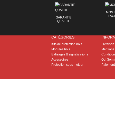
MONT
FAC
GARANTIE
QUALITE
CATÉGORIES
INFOR
Kits de protection bois
Livraison
Modules bois
Mentions 
Balisages & signalisations
Conditions
Accessoires
Qui Somm
Protection sous moteur
Paiement