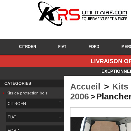
CITROEN
FIAT
FORD
MER
LIVRAISON OF
EXEPTIONNEL
CATÉGORIES
Accueil
>
Kits
Kits de protection bois
2006
>
Plancher
CITROEN
FIAT
FORD